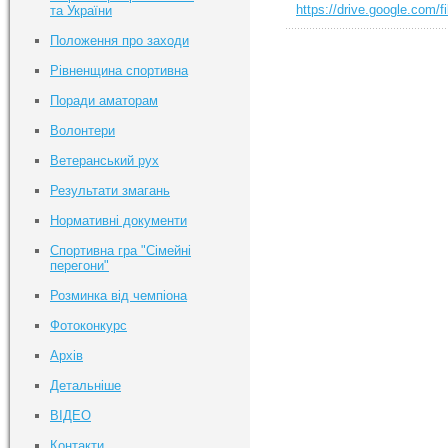
https://drive.google.co
та України
Положення про заходи
Рівненщина спортивна
Поради аматорам
Волонтери
Ветеранський рух
Результати змагань
Нормативні документи
Спортивна гра "Сімейні
перегони"
Розминка від чемпіона
Фотоконкурс
Архів
Детальніше
ВІДЕО
Контакти