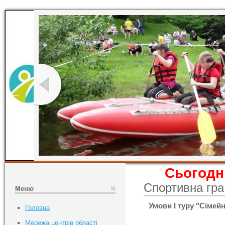
Сьогодні
Спортивна гра
Меню
Умови І туру "Сімейн
Головна
Мережа центрів області