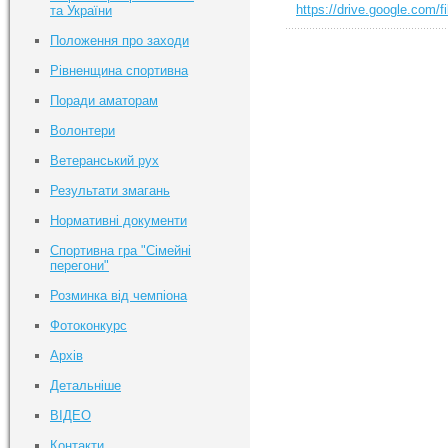
https://drive.google.co
та України
Положення про заходи
Рівненщина спортивна
Поради аматорам
Волонтери
Ветеранський рух
Результати змагань
Нормативні документи
Спортивна гра "Сімейні
перегони"
Розминка від чемпіона
Фотоконкурс
Архів
Детальніше
ВІДЕО
Контакти