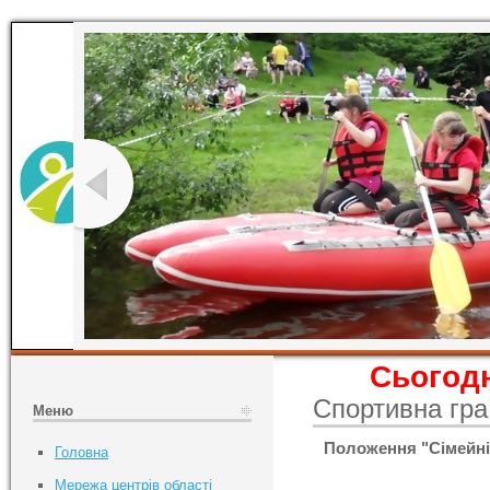
Сьогодн
Спортивна гра
Меню
Положення "Сімейні п
Головна
Мережа центрів області