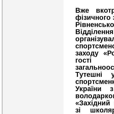
Вже вкот
фізичного 
Рівненсь
Відділення
організува
спортсме
заходу «Р
гості 
загальноосв
Тутешні 
спортсме
України 
володарко
«Західний
зі школя