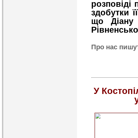
розповіді 
здобутки ї
що Діану
Рівненсько
Про нас пишу
У Костопі