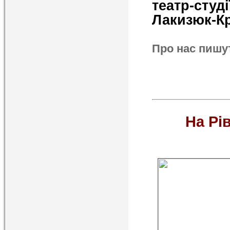
театр-сту
Лакизюк-Кр
Про нас пишу
На Рі