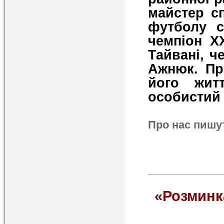
майстер с
футболу с
чемпіон Х
Тайвані, ч
Ажнюк. Пр
його жит
особистий 
Про нас пишу
«Розминк