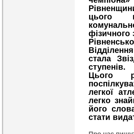
Рівненщин
цього п
комуналь
фізичного 
Рівненсь
Відділення
стала Звіз
ступенів.
Цього р
поспілкув
легкої ат
легко зна
його слов
стати вида
Про нас пишу