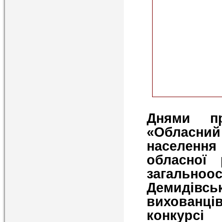
Днями пр
«Обласн
населенн
обласної 
загально
Демидівс
вихованців
конкурсі