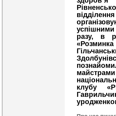
здоров’я
Рівненсь
відділення
організову
успішним
разу, в р
«Розминка
Гільчансь
Здолбуні
познайоми
майстра
національн
клубу «Р
Гаврильч
уродженкою