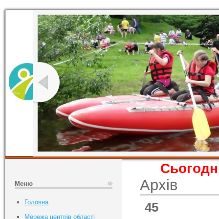
Сьогодні
Архів
Меню
Головна
45
Мережа центрів області