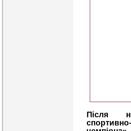
Після н
спортивн
чемпіона»