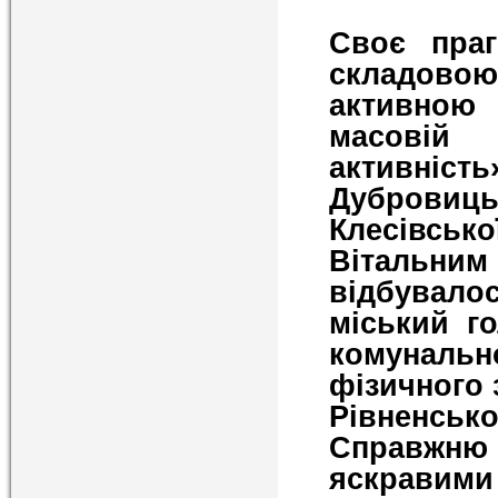
Своє праг
складово
активною
масовій 
активніс
Дубровиц
Клесівсько
Вітальни
відбувало
міський г
комуналь
фізичного 
Рівненськ
Справжню
яскравим