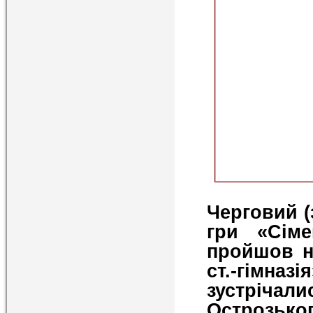
Черговий (
гри «Сіме
пройшов на
ст.-гімна
зустріча
Острозьког