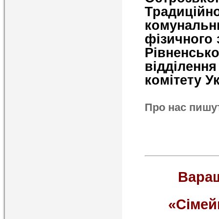
Традиційн
комунал
фізичного 
Рівненсь
відділен
комітету Ук
Про нас пишу
Вараш
«Сімей