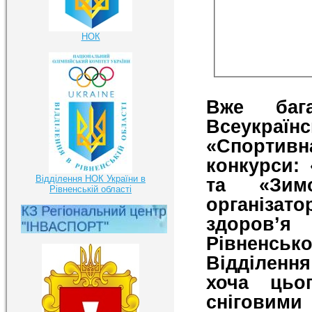
НОК
Вже баг
Всеукра
«Спортивн
конкурси:
Відділення НОК України в
та «Зим
Рівненській області
організа
здоров’я
Рівненсь
Відділення
хоча цьо
сніговими