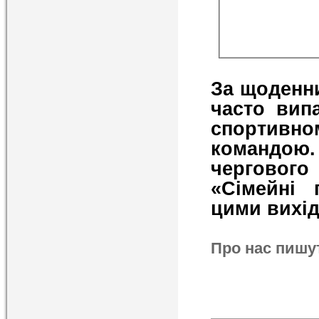
За щоденн
часто вип
спортивном
командою
черговог
«Сімейні 
цими вихід
Про нас пишу