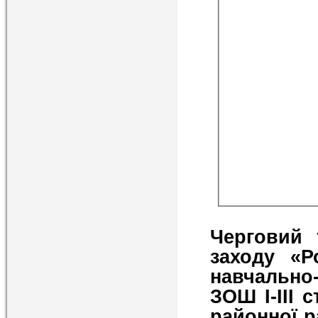
Черговий 
заходу «Р
навчально
ЗОШ І-ІІІ 
районної р