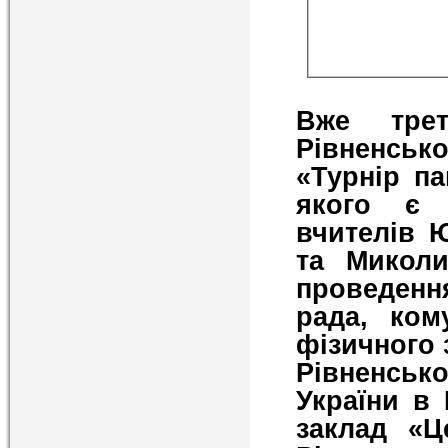
Вже трет
Рівненськ
«Турнір па
якого є 
вчителів 
та Миколи
проведенн
рада, ком
фізичного 
Рівненськ
України в 
заклад «Ц