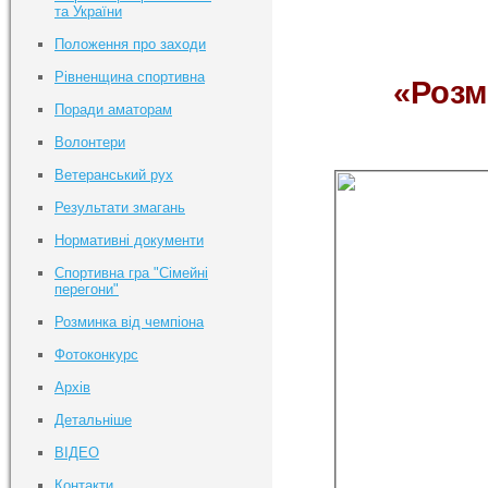
та України
Положення про заходи
Рівненщина спортивна
«Розм
Поради аматорам
Волонтери
Ветеранський рух
Результати змагань
Нормативні документи
Спортивна гра "Сімейні
перегони"
Розминка від чемпіона
Фотоконкурс
Архів
Детальніше
ВІДЕО
Контакти