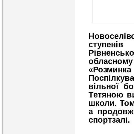
Новоселів
ступені
Рівненськ
обласном
«Розминка 
Поспілкув
вільної б
Тетяною ви
школи. Том
а продовж
спортзалі.