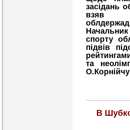
засідань о
взяв у
облдержадм
Начальник
спорту обл
підвів пі
рейтингами
та неолім
О.Корнійчу
В Шубко