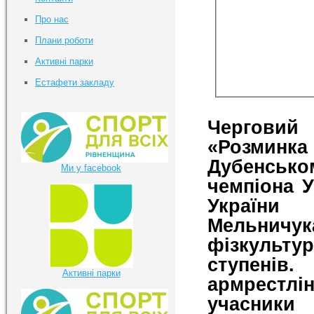
Про нас
Плани роботи
Активні парки
Естафети закладу
Черговий
«Розмин
Дубенсько
Ми у facebook
чемпіона У
Украї
Мельничук
фізкульту
ступенів
Активні парки
армрестл
учасники 