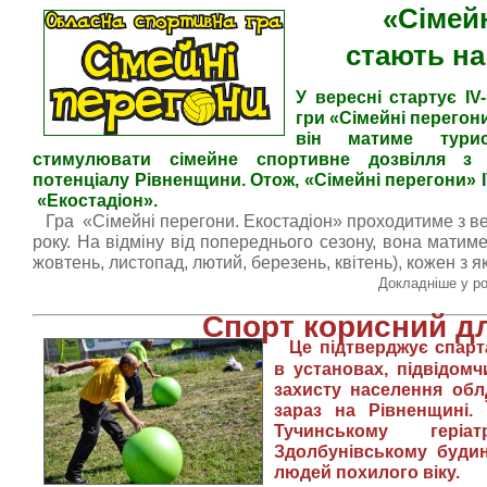
«Сімей
стають
на
У вересні стартує IV
гри «Сімейні перегон
він матиме турис
стимулювати сімейне спортивне дозвілля з 
потенціалу Рівненщини. Отож, «Сімейні перегони» I
«Екостадіон».
Гра «Сімейні перегони. Екостадіон» проходитиме з ве
року. На відміну від попереднього сезону, вона матиме
жовтень, листопад, лютий, березень, квітень), кожен з я
Докладніше у ро
Спорт корисний дл
Це підтверджує спарт
в
установах, підвідом
захисту населення обл
зараз на Рівненщині. 
Тучинському геріа
Здолбунівському будинк
людей похилого віку.