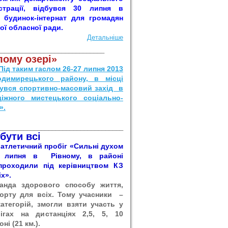
страції, відбувся 30 липня в
 будинок-інтернат для громадян
кої обласної ради.
Детальніше
______________________________
лому озері»
ід таким гаслом 26-27 липня 2013
димирецького району, в місці
бувся спортивно-масовий захід в
діжного мистецького соціально-
».
___________________________________
бути всі
оатлетичний пробіг «Сильні духом
8 липня в Рівному, в районі
 проходили під керівництвом КЗ
х».
анда здорового способу життя,
порту для всіх. Тому учасники –
атегорій, змогли взяти участь у
ігах на дистанціях 2,5, 5, 10
ні (21 км.).