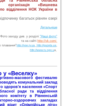
ади та Рівненська обласна
а організація «Вишнева
мало відділення НОК України в
ідпочинку багатьох рівнян озері
Детальніше
Фото заходу див. у розділі
"Наші фото"
та на сайті
http://vk.comі
у плавання"
,
,
http://vse.rv.ua
http://gazeta.ua
http://www.ru.ogo.u
a,
о у «Веселку»
ртивно-масового фестивалю
 проводять комунальний заклад
о здоров’я населення «Спорт
бласної ради та відділення
кого комітету в Рівненській
торно-оздоровчих закладах
ий візит «Олімпійське літо»