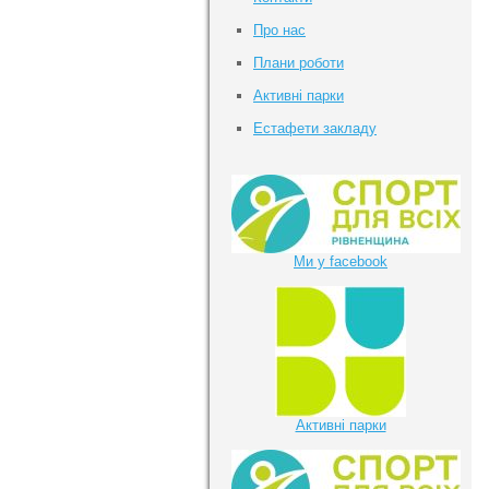
Про нас
Плани роботи
Активні парки
Естафети закладу
Ми у facebook
Активні парки