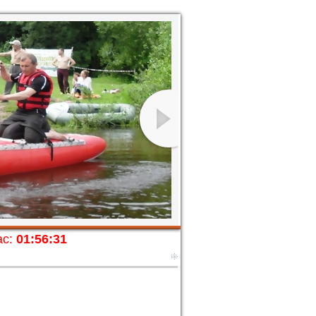
с:
01:56:32