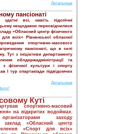
Детальніше
___________________________________
чному пансіонаті
датні всі, навіть підопічні
У цьому нещодавно пересвідчилися
кладу «Обласний центр фізичного
 для всіх» Рівненської обласної
проведення спортивно-масового
атричному пансіонаті, що в селі
у. Тут з ініціативи департаменту
лення облдержадміністрації та
 з фізичної культури і спорту
ав І тур спартакіади підвідомчих
Детальніше
фото"
совому Куті
тував спортивно-масовий
ня» на відкритих водоймах.
рганізаторами заходу
й заклад «Обласний центр
селення «Спорт для всіх»