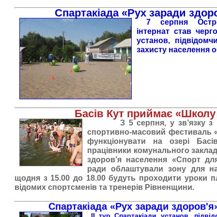
Спартакіада «Рух заради здор
7 серпня Остро
інтернат став черг
установ, підвідомч
захисту населення о
___________________________________________________________
Басів Кут приймає «Школу
З 5 серпня, у зв’язку 
спортивно-масовий фестиваль 
функціонувати на озері Басі
працівники комунального закла
здоров’я населення «Спорт для
ради облаштували зону для на
щодня з 15.00 до 18.00 будуть проходити уроки
п
відомих спортсменів та тренерів Рівненщини.
Спартакіада «Рух заради здоров'я
ІІ тур
Спартакіади установ, підві