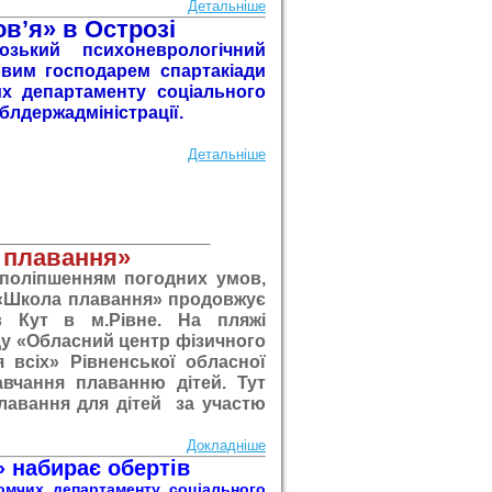
Детальніше
ов
’
я» в Острозі
зький психоневрологічний
овим господарем спартакіади
их департаменту соціального
блдержадміністрації.
Детальніше
____________________________
 плавання»
з поліпшенням погодних умов,
«Школа плавання» продовжує
в Кут в м.Рівне. На пляжі
ду «Обласний центр фізичного
 всіх» Рівненської обласної
вчання плаванню дітей. Тут
лавання
для дітей за участю
Докладніше
» набирає обертів
домчих департаменту соціального