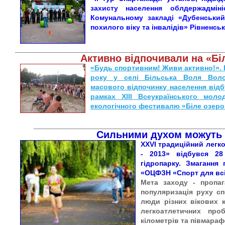
захисту населення облдержадміні
Комунальному закладі «Дубенський
похилого віку та інвалідів» Рівненсь
___________________________________________________________
Активно відпочивали на «Бі
«Будь спортивним! Живи активно!». П
року у селі Більська Воля Воло
масового відпочинку населення від
рамках ХІІІ Всеукраїнського моло
екологічного фестивалю «Біле озеро
______________________________________________________
Сильними духом можуть 
ХХVІ традиційний легк
- 2013» відбувся 2
гідропарку. Змагання
«ОЦФЗН «Спорт для всі
Мета заходу - пропаг
популяризація руху с
люди різних вікових к
легкоатлетичних проб
кілометрів та півмарафо