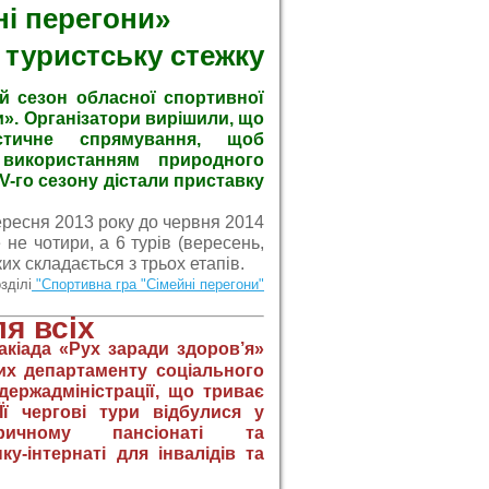
ні перегони»
 туристську стежку
-й сезон обласної спортивної
и». Організатори вирішили, що
тичне спрямування, щоб
використанням природного
V-го сезону дістали приставку
ресня 2013 року до червня 2014
 не чотири, а 6 турів (вересень,
ких складається з трьох етапів.
зділі
"Спортивна гра "Сімейні перегони"
я всіх
акіада
«Рух заради здоров’я»
чих департаменту соціального
держадміністрації, що триває
Її чергові тури відбулися у
тричному пансіонаті та
у-інтернаті для інвалідів та