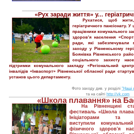
_____________________________________________________
«Рух заради життя» у... геріатри
Рухатися, щоб жити, з
геріатричного пансіонату. 
працівники комунального за
здоров’я населення «Спорт
ради, які забезпечували 
заходу у Рівненському гері
Боянівка Рівненського район
соціального захисту насе
підтримки комунального закладу «Регіональний центр
інвалідів «Інваспорт» Рівненської обласної ради стартув
установ цього департаменту.
Фото заходу див. у розділі
"Наші 
та на сайті
http://vk.com
«Школа плавання» на Ба
На Рівненщині стар
фестиваль «Школа плаван
Ініціаторами та о
виступили комунальни
фізичного здоров’я на