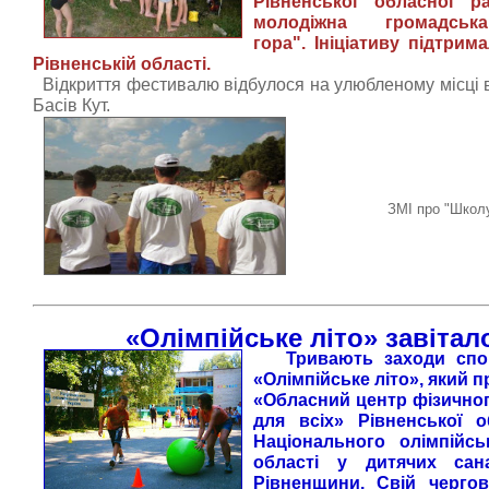
Рівненської обласної р
молодіжна громадськ
гора". Ініціативу підтри
Рівненській області.
Відкриття фестивалю відбулося на улюбленому місці в
Басів Кут.
ЗМІ про "Школ
«Олімпійське літо» завітал
Тривають заходи спо
«Олімпійське літо», який
«Обласний центр фізичног
для всіх» Рівненської о
Національного олімпійсь
області у дитячих сана
Рівненщини. Свій чергов