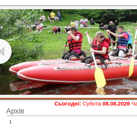
Сьогодні:
Субота
08.08.2026
Ча
Архів
1