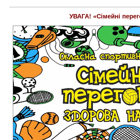
УВАГА!
«Сімейні перег