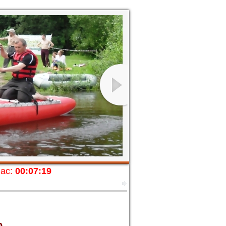
ас:
00:07:21
р