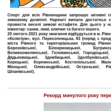
Спорт для всіх Рівненщини запрошує активні сі
зимовому дозвіллі. Нарешті випало достатньо 
провести веселі зимові естафети. Для цього у н
інвентар: санки, лижі, ключки та багато іншого.
20 лютого 2021 року змагання відбудуться в м. Рі
«Колегіум», вул. Пересопницька, 93 (поряд з про
міста Рівного та територіальних громад Рівне
Березнівської, Білокриницької, Бугринсь
Великоомелянської, Головинської, Городоцької,
Дядьковицької, Здовбицької, Здолбунівської,
Корецької, Корнинської, Костопільської, Мал
Мізоцької, Олександрійської, Острозької, Рі
Шпанівської).
Рекорд минулого року пер