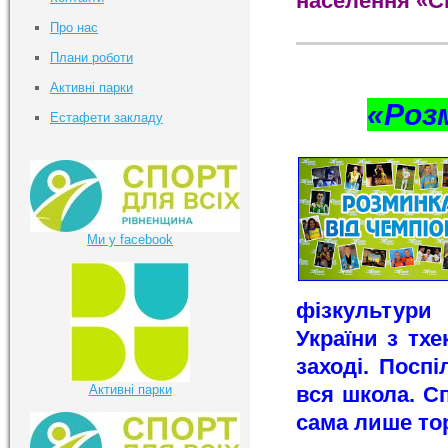
населення «Сп
Про нас
Плани роботи
Активні парки
«Розм
Естафети закладу
Ми у facebook
фізкультури
України з тх
заході. Посп
Активні парки
вся школа. С
сама лише тор