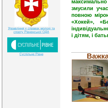
максимально 
змусили учас
повною мірою
«Хокей», «Б
індивідуальн
Управління у справах молоді та
спорту Рівненської ОДА
і діт
Важк
Суспільне Рівне