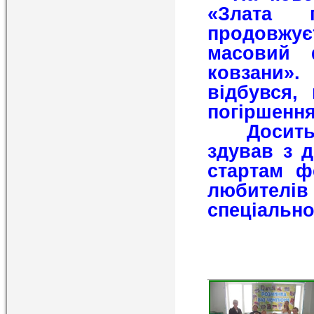
«Злата 
продовж
масовий ф
ковзани»
відбувся,
погіршення
Досить 
здував з д
стартам ф
любителів
спеціально