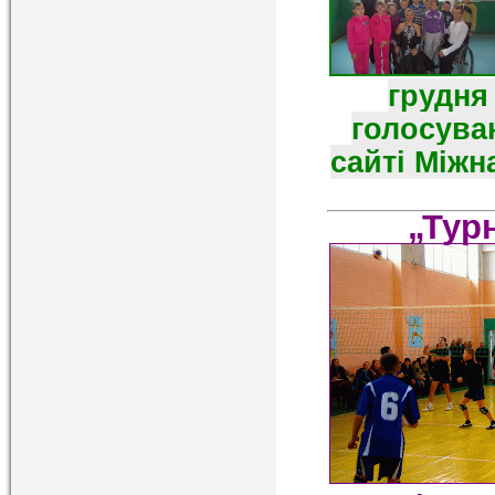
грудня 
голосува
сайті Міжн
„Тур