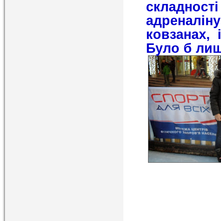
складнос
адреналін
ковзанах, 
Було б лиш