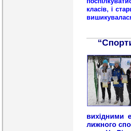
поспілкуват
класів, і ста
вишику
“Спорт
вихідними е
лижного спо