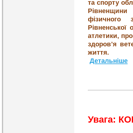
та спорту обл
Рівненщини 
фізичного 
Рівненської 
атлетики, про
здоров’я вет
ж
Детальніше
Увага: К