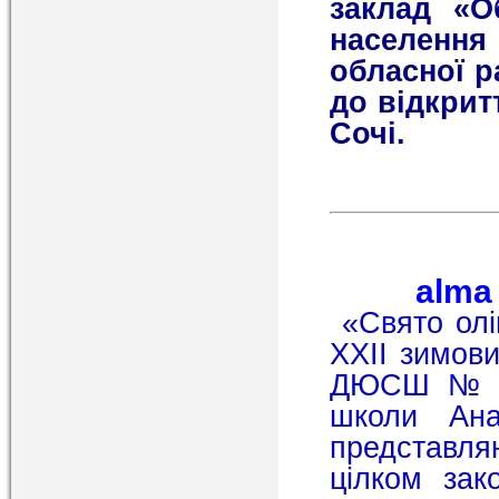
заклад «О
населенн
обласної р
до відкрит
Сочі.
а
lm
«Свято олім
ХХІІ зимови
ДЮСШ № 1 
школи Ан
представляю
цілком зак