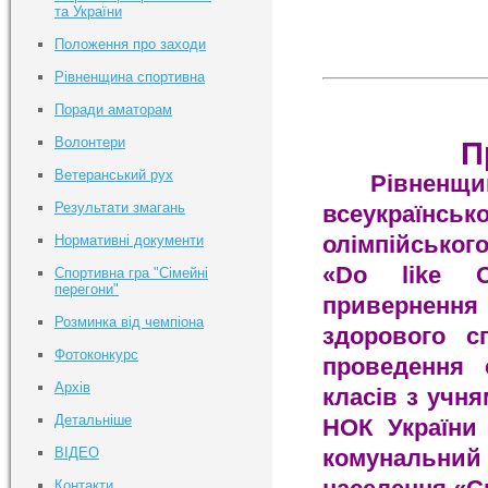
та України
Положення про заходи
Рівненщина спортивна
Поради аматорам
Волонтери
П
Ветеранський рух
Рівненщин
Результати змагань
всеукраїнсь
олімпійсь
Нормативні документи
«Do like O
Спортивна гра "Сімейні
перегони"
привернення 
Розминка від чемпіона
здорового с
Фотоконкурс
проведення 
Архів
класів з учня
Детальніше
НОК України 
ВІДЕО
комунальний 
Контакти