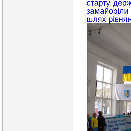
старту держ
замайоріли
шлях
рівня