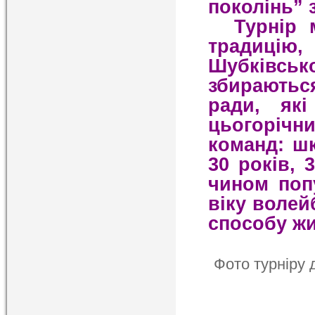
поколінь” 
Турнір м
традицію,
Шубківсь
збираютьс
ради, як
цьогорічни
команд: шк
30 років, 
чином поп
віку волей
способу жи
Фото турніру 