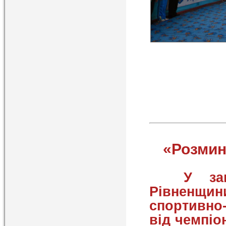
«Розмин
У загаль
Рівненщ
спортивно
від чемпіо