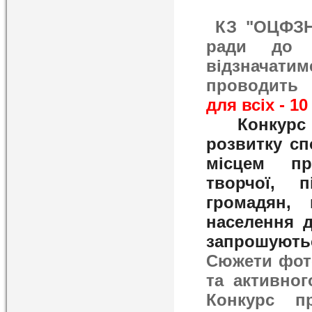
КЗ "ОЦФЗН 
ради до 1
відзнача
проводить
для всіх - 10
Конкурс
розвитку сп
місцем пр
творчої, п
громадян, 
населення д
запрошуютьс
Сюжети фото
та активног
Конкурс 