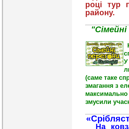
році тур 
району.
"Сімейні
Н
с
У
л
(саме таке сп
змагання з е
максимально 
змусили учасни
«Срібляст
На ковзан