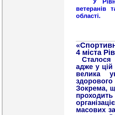
У Рівному
ветеранів т
області.
«Спортивн
4 міста Рі
Сталося 
адже у цій
велика у
здоровог
Зокрема, щ
проходить
організа
масових за