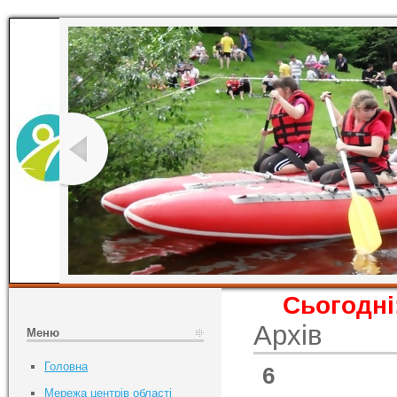
Сьогодні
Архів
Меню
Головна
6
Мережа центрів області