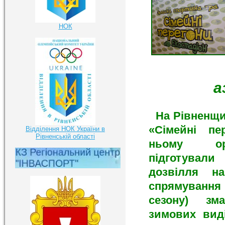
НОК
а
На Рівненщин
«Сімейні пе
Відділення НОК України в
Рівненській області
ньому орг
підготували
дозвілля н
спрямуванн
сезону) зм
зимових вид