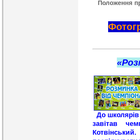
Положення пр
Фотог
«Роз
До школярів 
завітав чем
Котвінський.