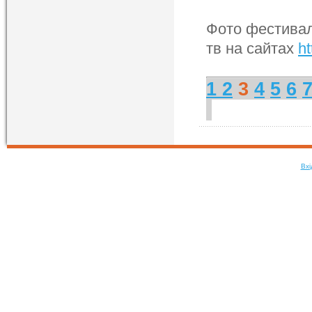
Фото фестивал
тв на сайтах
ht
1
2
3
4
5
6
Вхі