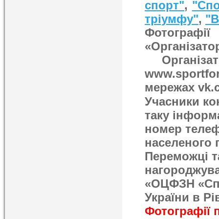
спорт"
,
"Спо
тріумфу"
,
"В
Фотографі
«Організато
Організа
www.sportfo
мережах vk.c
Учасники ко
таку інформа
номер телеф
населеного п
Переможці та
нагороджува
«ОЦФЗН «Спо
України в Рі
Фотографії 