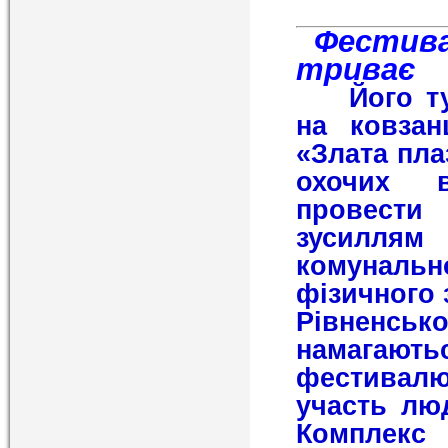
Фестивал
триває
Його тур
на ковзан
«Злата пла
охочих 
провести
зусилл
комуналь
фізичного 
Рівненсь
намагают
фестивалю
участь люд
Комплекс