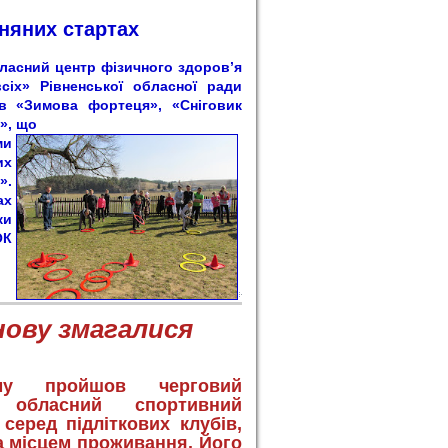
няни
х стартах
асний центр фізичного здоров’я
сіх» Рівненської обласної ради
ів «Зимова фортеця», «Сніговик
», що
ми
их
».
ах
ки
ОК
нову змагалися
му пройшов черговий
 обласний спортивний
серед підліткових клубів,
а місцем проживання. Його