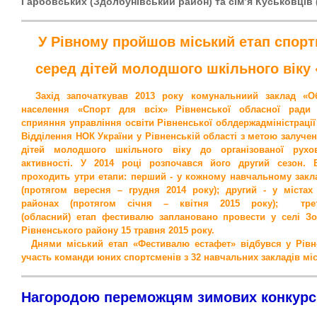
Гарбовських (Здолбунівський район) та сім’я Куськовців 
У Рівн
ому
пройшов
міськ
ий
етап
спорт
серед дітей молодшого шкільного віку
Захід започаткував 2013 року комунальниий заклад «Об
населення
«Спорт для всіх» Рівненської обласної ради
сприяння управління освіти Рівненської облдержадміністрації
Відділення НОК України у Рівненській області з метою залуче
дітей молодшого шкільного віку до організованої рухо
активності. У 2014 році розпочався його другий сезон. 
проходить утри етапи: перший - у кожному навчальному закл
(протягом вересня – грудня 2014 року); другий - у містах
районах (протягом січня – квітня 2015 року); трет
(
обласний)
етап фестивалю заплановано провести у селі З
Рівненського району 15 травня 2015 року.
Днями міський етап «Фестивалю естафет» відбувся у Рівно
участь команди юних спортсменів з 32 навчальних закладів міс
Нагородою переможцям зимових конкурс