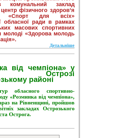
ав комунальний заклад
центр фізичного здоров’я
ня «Спорт для всіх»
ї обласної ради в рамках
ських масових спортивних
я молоді «Здорова молодь
ація».
Детальніше
ка від чемпіона» у
ті Острозі
озькому
районі
тур обласного спортивно-
оду «Розминка від чемпіона»,
араз на Рівненщині, пройшов
ітніх закладах Острозького
ста Острога.