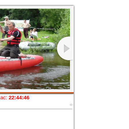
ас:
22:44:47