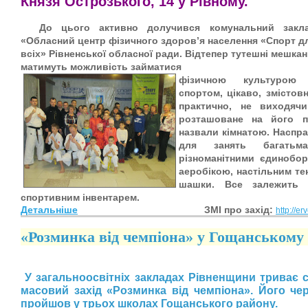
Князя
Острозького, 14 у Рівному.
До цього активно долучився комунальний закл
«Обласний центр фізичного здоров’я населення «Спорт д
всіх» Рівненської обласної ради. Відтепер тутешні мешкан
матимуть можливість займатися
фізичною культурою
спортом, цікаво, змістов
практично, не виходяч
розташоване на його 
назвали кімнатою. Наспра
для занять багатьм
різноманітними єдинобор
аеробікою, настільним те
шашки. Все залежить 
спортивним інвентарем.
Детальніше
ЗМІ про захід:
http://e
«Розминка від чемпіона» у Гощанському 
У загальноосвітніх закладах Рівненщини триває 
масовий захід «Розминка від чемпіона». Його че
пройшов у трьох школах Гощанського району.