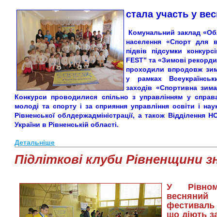
стала
участь у
вес
Комунальний заклад «Обл
населення «Спорт для в
підвів підсумки конкурс
FEST” та «Зимові рекорди
проходили впродовж зи
у рамках Всеукраїнськ
заходів «Спортивна зима
Конкурси проводилися спільно з управлінням у справ
молоді та спорту і за сприяння управління освіти і нау
Рівненської облдержадміністрації, а також Відділення Н
України в Рівненській області.
Детальніше
Підліткові клуби Рівненщини з
У Рівно
весняний
фестиваль 
що діють з