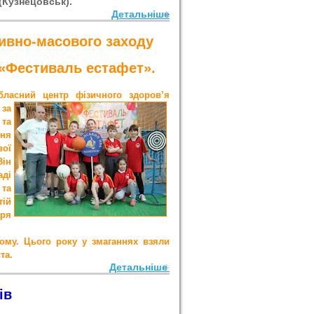
(Кузнецовськ).
Детальніше
ивно-масов
ого
зах
о
д
у
 «Фестиваль естафет».
ласний центр фізичного здоров’я
 за
 та
ння
вої
Він
аді
 та
ій
оря
му. Цього року у змаганнях взяли
та.
Детальніше
ів