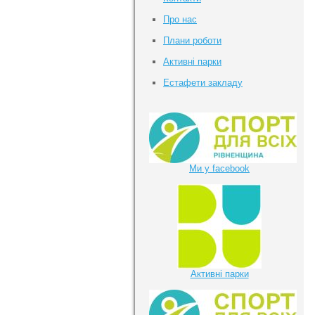
Про нас
Плани роботи
Активні парки
Естафети закладу
Ми у facebook
Активні парки