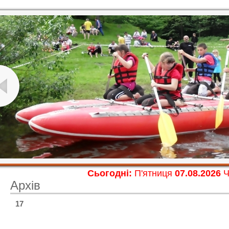
Сьогодні:
П'ятниця
07.08.2026
Ч
Архів
17