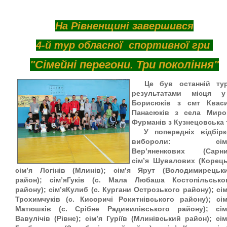
На Рівненщині завершився
4-й тур
обласної
спортивної гри
"Сімейні перегони. Три покоління"
Це був останній ту
результатами місця у
Борисюків з смт Квасил
Панасюків з села Мирог
Фурманів з Кузнецовська т
У попередніх відбірк
вибороли: сім’
Вер’яненкових (Сарни
сім’я Шувалових (Корець
сім’я Логінів (Млинів); сім’я Ярут (Володимирецьк
район); сім’яГуків (с. Мала Любаша Костопільсько
району); сім’яКулиб (с. Кургани Острозького району); сім
Трохимчуків (с. Кисоричі Рокитнівського району); сім
Матюшків (с. Срібне Радивилівського району); сім
Вавулічів (Рівне); сім’я Гуріїв (Млинівський район); сім