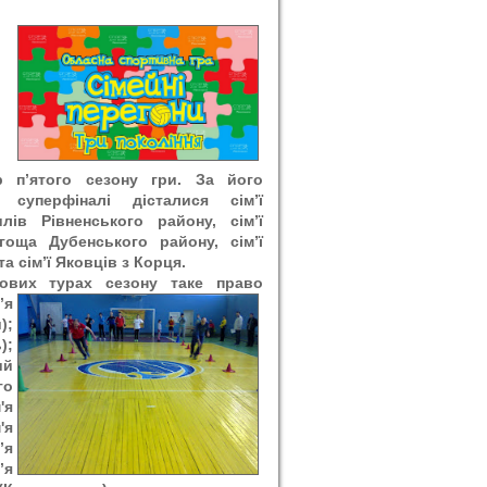
р п’ятого сезону гри. За його
 суперфіналі дісталися сім’ї
ів Рівненського району, сім’ї
оща Дубенського району, сім’ї
а сім’ї Яковців з Корця.
ових турах сезону таке право
я
);
);
ий
го
'я
'я
’я
’я