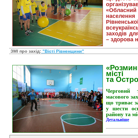
організув
«Обласний 
населен
Рівненсько
всеукраїн
заходів дл
– здорова н
ЗМІ про захід:
"Вісті Рівненщини"
«Розмин
міс
та
Остр
Черговий 
масового зах
що триває з
у шести осв
району та мі
Детальніше