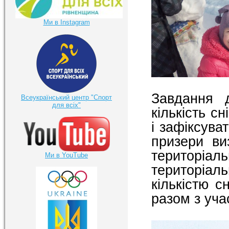
Ми в Instagram
Завдання 
Всеукраїнський центр "Спорт
для всіх"
кількість с
і зафіксува
призери ви
територіал
Ми в YouTube
територіа
кількістю с
разом з уча