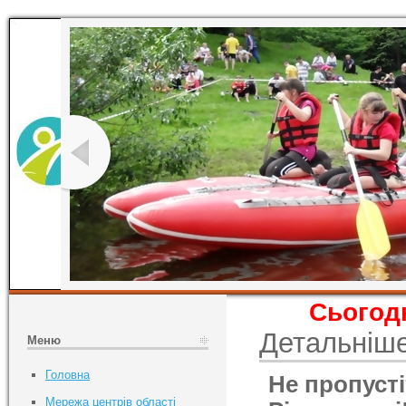
Сьогодн
Детальніш
Меню
Головна
Не пропусті
Мережа центрів області