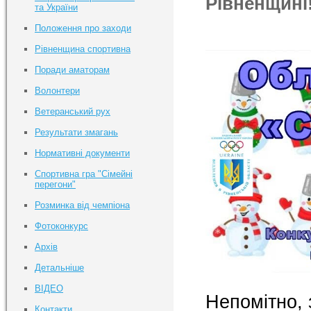
Рівненщині!
та України
Положення про заходи
Рівненщина спортивна
Поради аматорам
Волонтери
Ветеранський рух
Результати змагань
Нормативні документи
Спортивна гра "Сімейні
перегони"
Розминка від чемпіона
Фотоконкурс
Архів
Детальніше
ВІДЕО
Непомітно, 
Контакти