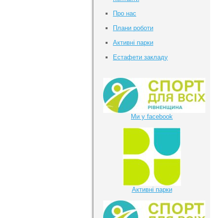
Про нас
Плани роботи
Активні парки
Естафети закладу
Ми у facebook
Активні парки