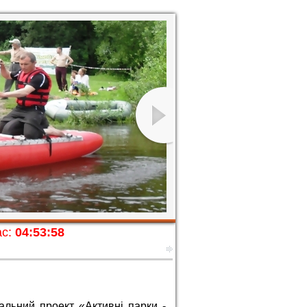
с:
04:54:00
іальний проект «Активні парки -