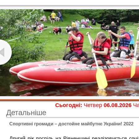
Сьогодні:
Четвер
06.08.2026
Ча
Детальніше
Спортивні громади – достойне майбутнє України! 2022
Другий рік поспіль на Рівненщині реалізовується соц