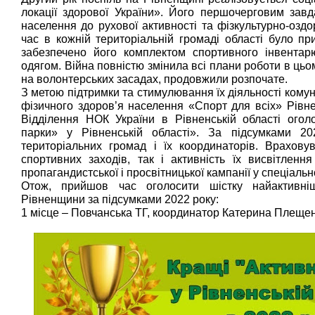
локації здорової України». Його першочерговим завд
населення до рухової активності та фізкультурно-озд
час в кожній територіальній громаді області було пр
забезпечено його комплектом спортивного інвента
одягом. Війна повністю змінила всі плани роботи в цьо
на волонтерських засадах, продовжили розпочате.
З метою підтримки та стимулювання їх діяльності ком
фізичного здоров’я населення «Спорт для всіх» Рівне
Відділення НОК України в Рівненській області огол
парки» у Рівненській області». За підсумками 2
територіальних громад і їх координаторів. Враховув
спортивних заходів, так і активність їх висвітленн
пропагандистської і просвітницької кампанії у спеціаль
Отож, прийшов час оголосити шістку найактивні
Рівненщини за підсумками 2022 року:
1 місце – Повчанська ТГ, координатор Катерина Плещен