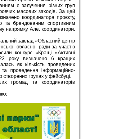
анням є залучення різних груп
оровчих масових заходів. За цей
изначено координатора проєкту,
рю та брендованим спортивним
му напрямку. Але, координатори,
унальний заклад «Обласний центр
нської обласної ради за участю
осили конкурс «Кращі «Активні
022 року визначено 6 кращих
алась як кількість проведених
я та проведення інформаційно-
но створених групах у фейсбуці.
ших громад та координаторів
ко;