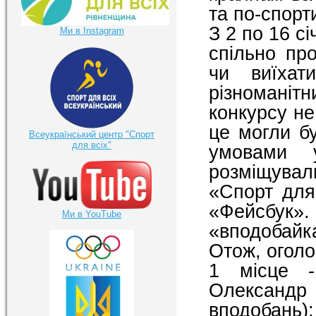
та по-спорт
З 2 по 16 с
Ми в Instagram
спільно пр
чи виїха
різномані
конкурсу не
це могли бу
Всеукраїнський центр "Спорт
для всіх"
умовами 
розміщували
«Спорт для
«Фейсбук
Ми в YouTube
«вподобайк
Отож, огол
1 місце -
Олександр 
вподобань);