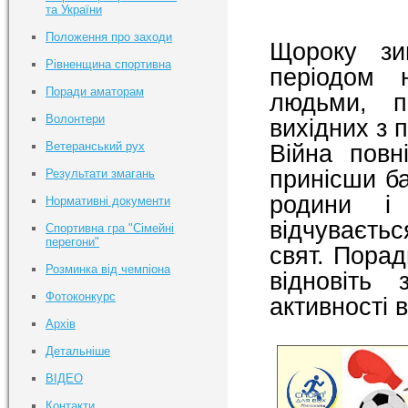
та України
Положення про заходи
Щороку зи
Рівненщина спортивна
періодом н
Поради аматорам
людьми, п
Волонтери
вихідних з 
Ветеранський рух
Війна повн
принісши ба
Результати змагань
родини і
Нормативні документи
відчуваєтьс
Спортивна гра "Сімейні
перегони"
свят. Порад
Розминка від чемпіона
відновіть 
Фотоконкурс
активності в
Архів
Детальніше
ВІДЕО
Контакти