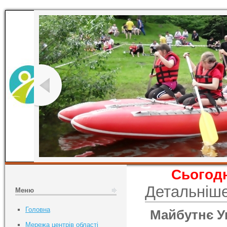
Сьогодн
Детальніш
Меню
Головна
Майбутнє Ук
Мережа центрів області