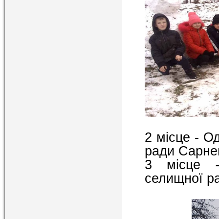
2 місце - О
ради Сарнен
3 місце
селищної р