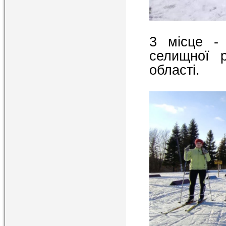
3 місце -
селищної р
області.