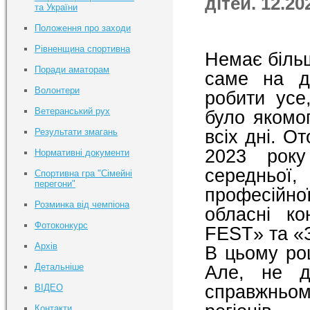
дітей. 12.20
та України
Положення про заходи
Рівненщина спортивна
Немає більш
Поради аматорам
саме на д
Волонтери
робити усе
Ветеранський рух
було якомог
всіх дні. О
Результати змагань
2023 року
Нормативні документи
середньої
Спортивна гра "Сімейні
перегони"
професійної
Розминка від чемпіона
обласні ко
Фотоконкурс
FEST» та «
Архів
В цьому роц
Детальніше
Але, не д
справжньом
ВІДЕО
Контакти