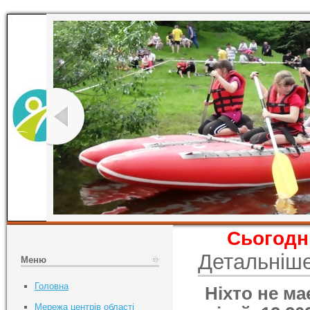
Сьогодні
Детальніш
Меню
Головна
Ніхто не м
Мережа центрів області