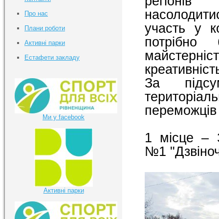
регіонів
насолодит
Про нас
участь у к
Плани роботи
потрібно
Активні парки
майстерні
Естафети закладу
креативніст
За підсу
територіал
переможців 
Ми у facebook
1 місце – 
№1 "Дзвіноч
Активні парки