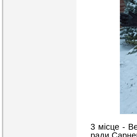
3 місце - В
ради Сарнен