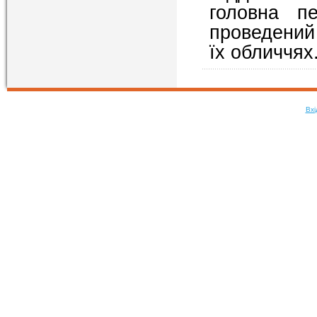
головна п
проведений 
їх обличчях
Вхі