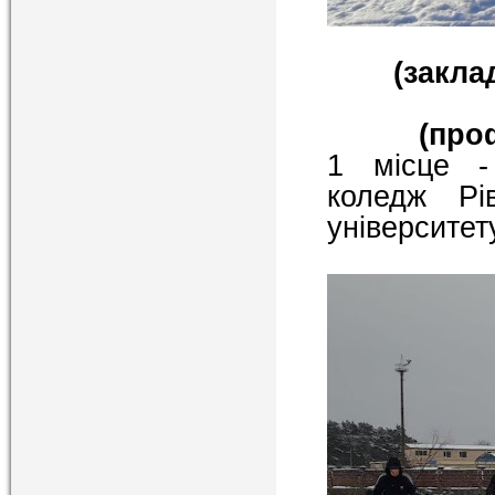
(закла
(про
1 місце -
коледж Рів
університет