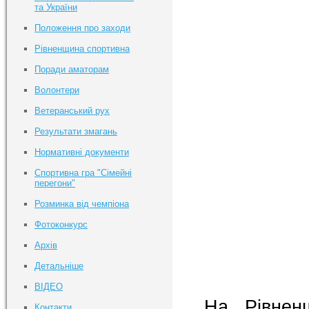
та України
Положення про заходи
Рівненщина спортивна
Поради аматорам
Волонтери
Ветеранський рух
Результати змагань
Нормативні документи
Спортивна гра "Сімейні
перегони"
Розминка від чемпіона
Фотоконкурс
Архів
Детальніше
ВІДЕО
На Рівнен
Контакти