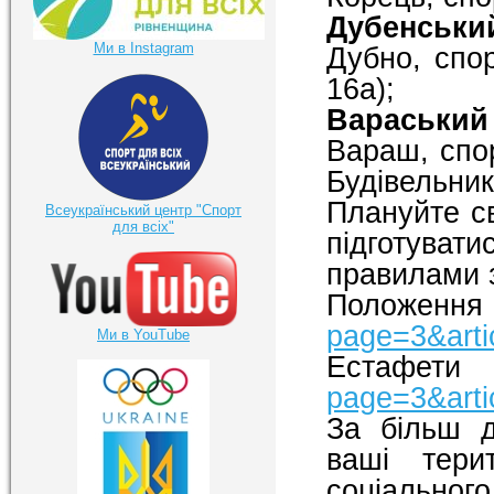
Дубенськи
Ми в Instagram
Дубно, спо
16а);
Вараський
Вараш, спо
Будівельникі
Плануйте св
Всеукраїнський центр "Спорт
для всіх"
підготуват
правилами 
Положенн
page=3&arti
Ми в YouTube
Естафети
page=3&arti
За більш д
ваші тери
соціальног