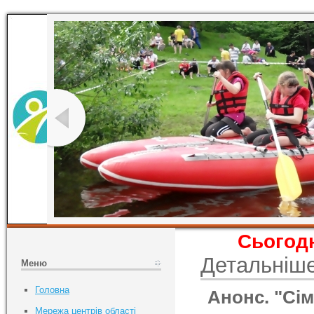
Сьогодн
Детальніш
Меню
Головна
Анонс. "Сім
Мережа центрів області