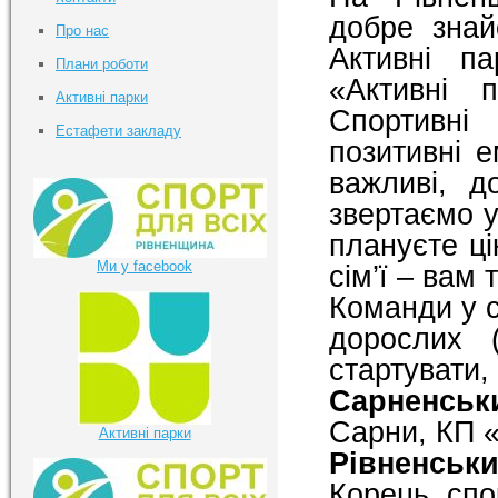
добре знай
Про нас
Активні п
Плани роботи
«Активні 
Активні парки
Спортивні
Естафети закладу
позитивні е
важливі, д
звертаємо у
плануєте цік
Ми у facebook
сім’ї – вам 
Команди у ск
дорослих 
стартувати,
Сарненськ
Сарни, КП 
Активні парки
Рівненськ
Корець, спо