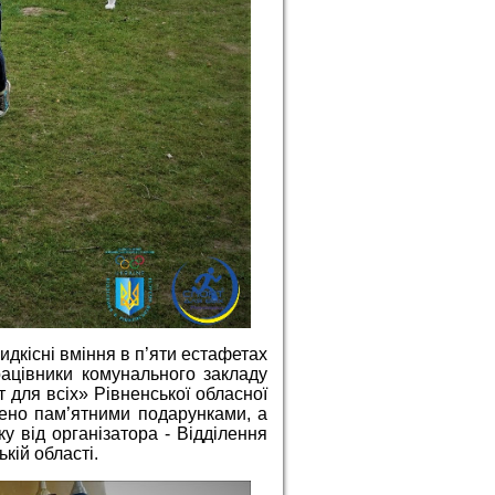
идкісні вміння в п’яти естафетах
рацівники комунального закладу
 для всіх» Рівненської обласної
ено пам’ятними подарунками, а
у від організатора - Відділення
кій області.