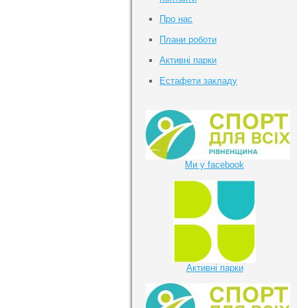
Про нас
Плани роботи
Активні парки
Естафети закладу
Ми у facebook
Активні парки