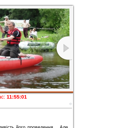
с:
11:55:03
жливість його проведення… Але,