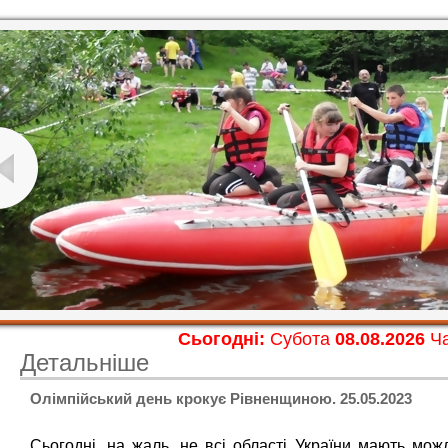
Сьогодні:
Субота
08.08.2026
Ча
Детальніше
Олімпійський день крокує Рівненщиною. 25.05.2023
Сьогодні, на жаль, не всі області України мають мо