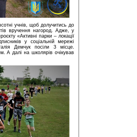
всотні учнів, щоб долучитись до
тів вручення нагород. Адже, у
роєкту «Активні парки – локації
дписників у соціальній мережі
алія Демчук посіли 3 місце.
м. А далі на школярів очікував