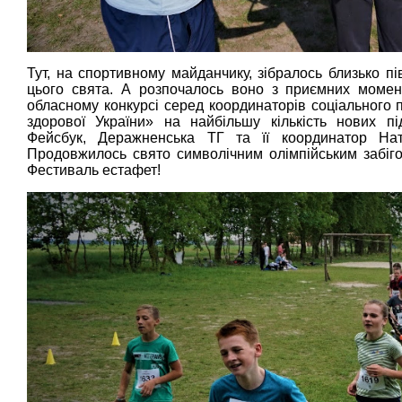
Тут, на спортивному майданчику, зібралось близько пі
цього свята. А розпочалось воно з приємних момен
обласному конкурсі серед координаторів соціального п
здорової України» на найбільшу кількість нових пі
Фейсбук, Деражненська ТГ та її координатор Нат
Продовжилось свято символічним олімпійським забіго
Фестиваль естафет!