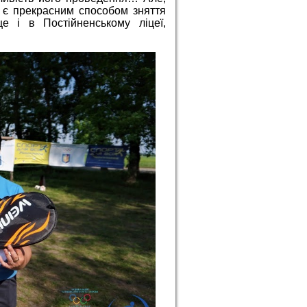
и є прекрасним способом зняття
це і в Постійненському ліцеї,