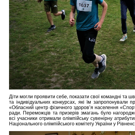
Діти могли проявити себе, показати свої командні та шв
та індивідуальних конкурсах, які їм запропонували п
«Обласний центр фізичного здоров’я населення «Спорт
ради. Переможців та призерів змагань було нагородж
всі учасники отримали олімпійську сувенірну атрибутик
Національного олімпійського комітету України у Рівненсь