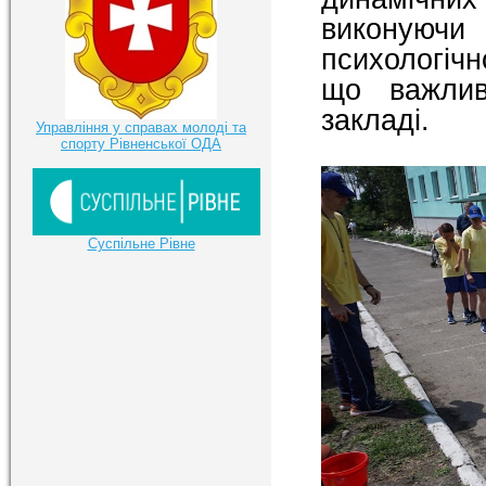
виконуюч
психологічн
що важлив
закладі.
Управління у справах молоді та
спорту Рівненської ОДА
Суспільне Рівне