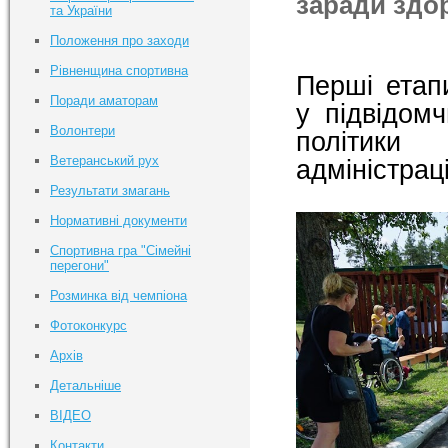
заради здор
та України
Положення про заходи
Рівненщина спортивна
Перші етап
Поради аматорам
у підвідом
Волонтери
політики
Ветеранський рух
адміністрац
Результати змагань
Нормативні документи
Спортивна гра "Сімейні
перегони"
Розминка від чемпіона
Фотоконкурс
Архів
Детальніше
ВІДЕО
Контакти