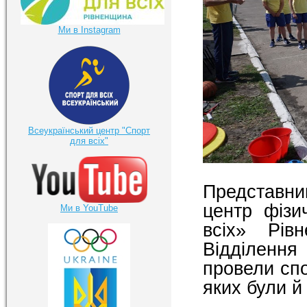
Ми в Instagram
Всеукраїнський центр "Спорт
для всіх"
Представн
центр фізи
Ми в YouTube
всіх» Рів
Відділення
провели спо
яких були й