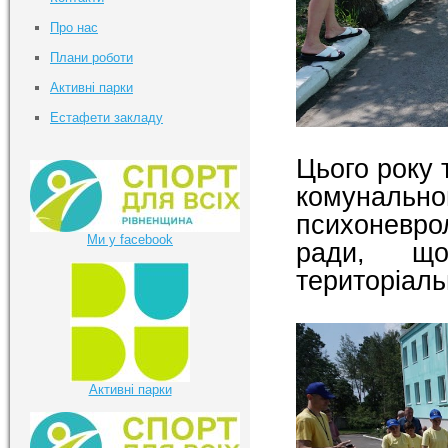
Про нас
Плани роботи
Активні парки
Естафети закладу
Цього року 
комунал
психоневрол
Ми у facebook
ради, що
територіаль
Активні парки