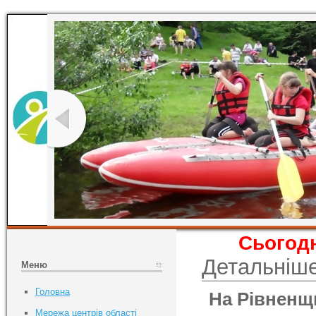
Сьогодн
Детальніш
Меню
Головна
На Рівненщи
Мережа центрів області