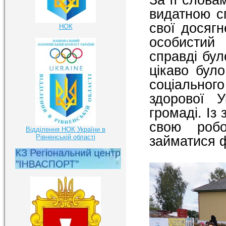
видатною с
свої досягн
НОК
особистий
справді бул
цікаво бул
соціальног
здорової У
громаді. Із
свою робо
Відділення НОК України в
Рівненській області
займатися ф