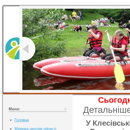
Сьогодн
Детальніш
Меню
Головна
У Клесівськ
Мережа центрів області