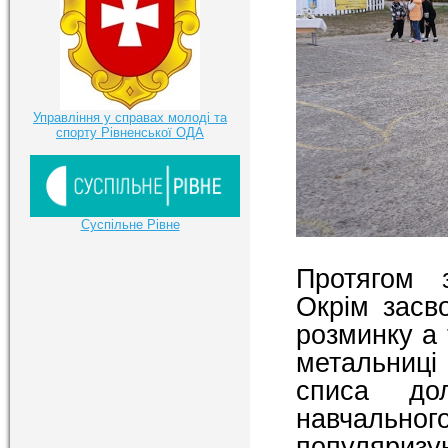
Управління у справах молоді та
спорту Рівненської ОДА
Суспільне Рівне
Протягом з
Окрім засв
розминку а 
метальниці
списа дол
навчально
популяризую