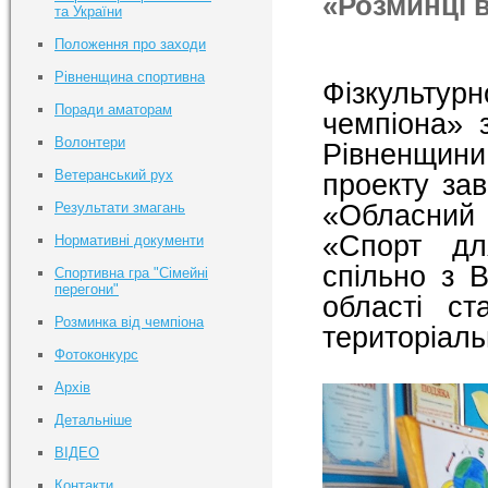
«Розминці в
та України
Положення про заходи
Рівненщина спортивна
Фізкульту
Поради аматорам
чемпіона» 
Волонтери
Рівненщини
Ветеранський рух
проекту зав
«Обласний 
Результати змагань
«Спорт дл
Нормативні документи
спільно з 
Спортивна гра "Сімейні
перегони"
області ст
Розминка від чемпіона
територіаль
Фотоконкурс
Архів
Детальніше
ВІДЕО
Контакти