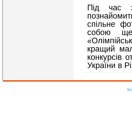
Під час з
познайоми
спільне фо
собою ще
«Олімпійсь
кращий мал
конкурсів 
України в Рі
Вхі