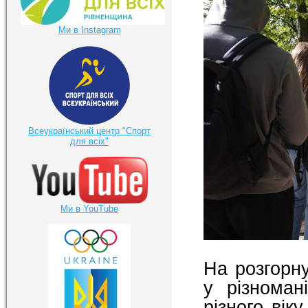
Ми в Instagram
Всеукраїнський центр "Спорт
для всіх"
Ми в YouTube
На розгорну
у різноман
різного вік