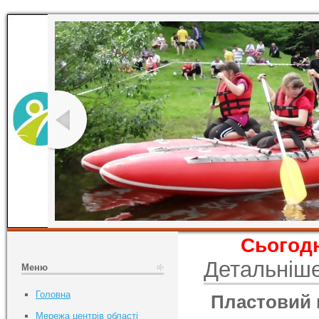
Сьогодн
Детальніш
Меню
Головна
Пластовий н
Мережа центрів області