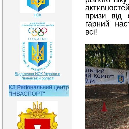
активносте
призи від 
НОК
гарний нас
всі!
Відділення НОК України в
Рівненській області