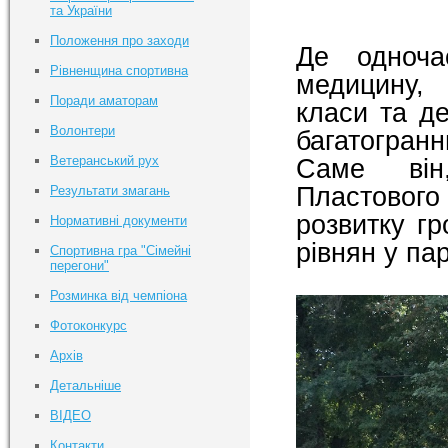
та України
Положення про заходи
Де одноча
Рівненщина спортивна
медицину, 
Поради аматорам
класи та де
Волонтери
багатогранн
Ветеранський рух
Саме він,
Пластовог
Результати змагань
розвитку гр
Нормативні документи
рівнян у па
Спортивна гра "Сімейні
перегони"
Розминка від чемпіона
Фотоконкурс
Архів
Детальніше
ВІДЕО
Контакти