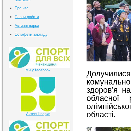
Про нас
Плани роботи
Активні парки
Естафети закладу
Ми у facebook
Долучили
комунально
здоров’я н
обласної 
олімпійськ
області.
Активні парки