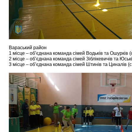
Вараський район
1 місце – об’єднана команда сімей Водьків та Ошурків (
2 місце – об’єднана команда сімей Зіблікевичів та Юські
3 місце – об’єднана команда сімей Штинів та Циналів (с