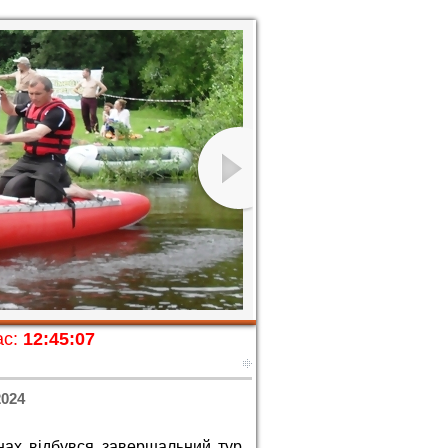
с:
12:45:09
2024
нах відбувся завершальний тур