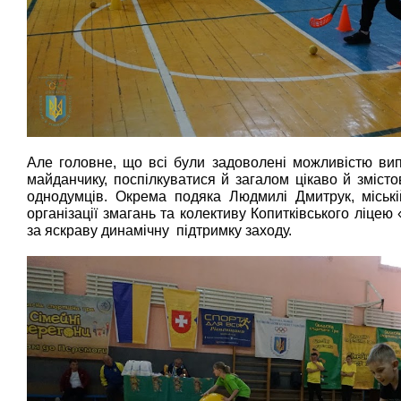
Але головне, що всі були задоволені можливістю ви
майданчику, поспілкуватися й загалом цікаво й змістов
однодумців. Окрема подяка Людмилі Дмитрук, міські
організації змагань та колективу Копитківського ліцею
за яскраву динамічну підтримку заходу.