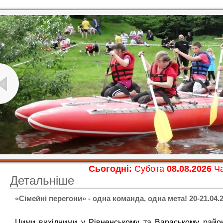
Сьогодні:
Субота
08.08.2026
Ча
Детальніше
«Сімейні перегони» - одна команда, одна мета! 20-21.04.
Цими вихідними у Рівненському та Вараському райо