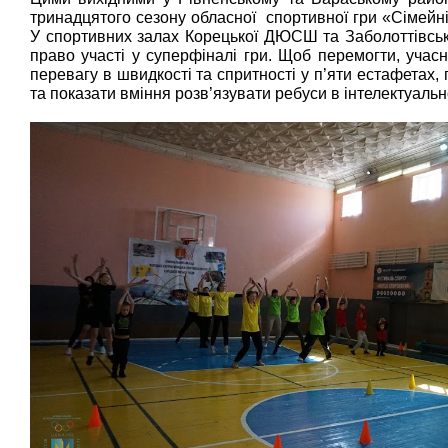
тринадцятого сезону обласної спортивної гри «Сімейн
У спортивних залах Корецької ДЮСШ та Заболоттівськ
право участі у суперфіналі гри. Щоб перемогти, учас
перевагу в швидкості та спритності у п’яти естафетах,
та показати вміння розв’язувати ребуси в інтелектуальн