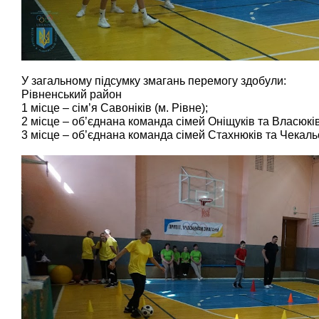
У загальному підсумку змагань перемогу здобули:
Рівненський район
1 місце – сім’я Савоніків (м. Рівне);
2 місце – об’єднана команда сімей Оніщуків та Власюків
3 місце – об’єднана команда сімей Стахнюків та Чекальс