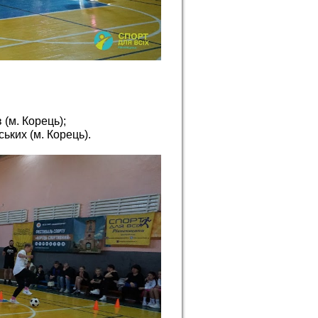
 (м. Корець);
ьких (м. Корець).