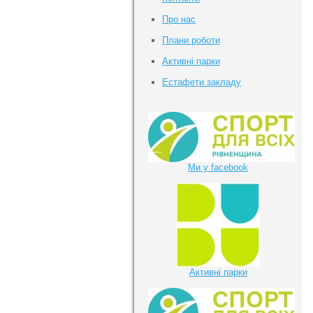
Про нас
Плани роботи
Активні парки
Естафети закладу
Ми у facebook
Активні парки