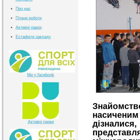
Про нас
Плани роботи
Активні парки
Естафети закладу
Ми у facebook
Знайомст
насичени
дізнали
Активні парки
представ