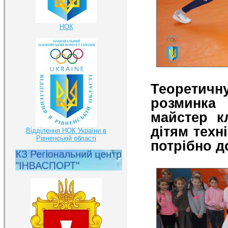
НОК
Теоретичн
розминка
майстер к
дітям техн
Відділення НОК України в
Рівненській області
потрібно д