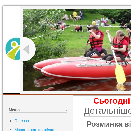
Сьогодні
Детальніш
Меню
Головна
Розминка в
Мережа центрів області