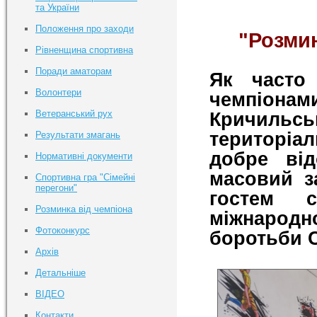
та України
Положення про заходи
"Розмин
Рівненщина спортивна
Поради аматорам
Як часто
Волонтери
чемпіонами
Ветеранський рух
Кричиль
територіа
Результати змагань
добре ві
Нормативні документи
масовий з
Спортивна гра "Сімейні
перегони"
гостем с
Розминка від чемпіона
міжнарод
Фотоконкурс
боротьби 
Архів
Детальніше
ВІДЕО
Контакти