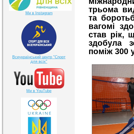
міжнародн
трьома ви
Ми в Instagram
та боротьб
вагомі зд
став рік,
здобула з
поміж 300 у
Всеукраїнський центр "Спорт
для всіх"
Ми в YouTube