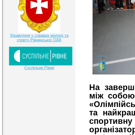
Управління у справах молоді та
спорту Рівненської ОДА
Суспільне Рівне
На заверш
між собою
«Олімпійсь
та найкра
спортивну
організа