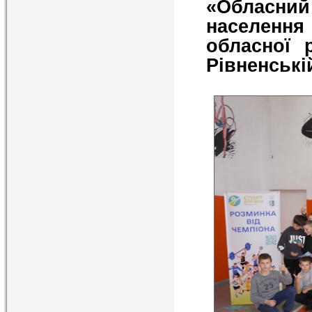
«Обласн
населенн
обласної 
Рівненські