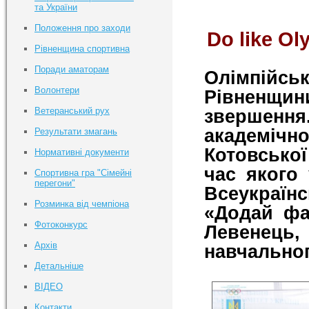
та України
Положення про заходи
Do like O
Рівненщина спортивна
Поради аматорам
Олімпійсь
Волонтери
Рівненщин
Ветеранський рух
звершенн
академічн
Результати змагань
Котовської 
Нормативні документи
час якого
Спортивна гра "Сімейні
перегони"
Всеукраїн
Розминка від чемпіона
«Додай фа
Фотоконкурс
Левенец
Архів
навчальног
Детальніше
ВІДЕО
Контакти