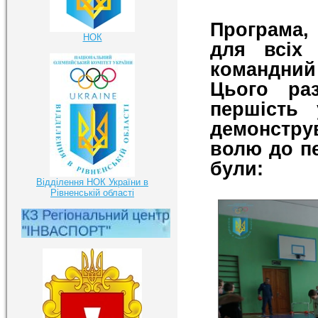
Програма,
НОК
для всіх 
командний
Цього ра
першість 
демонстру
волю до п
були:
Відділення НОК України в
Рівненській області