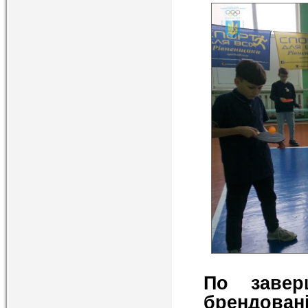
По завер
брендова