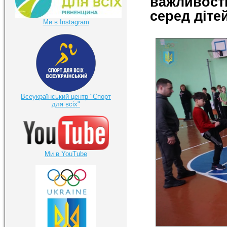
важливост
серед дітей
Ми в Instagram
Всеукраїнський центр "Спорт
для всіх"
Ми в YouTube