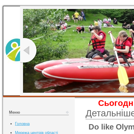
Сьогодні
Детальніш
Меню
Головна
Do like Oly
Мережа центрів області