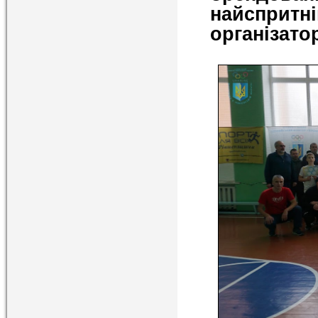
найсприт
організатор