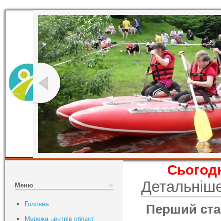
Сьогодн
Детальніш
Меню
Головна
Перший ста
Мережа центрів області