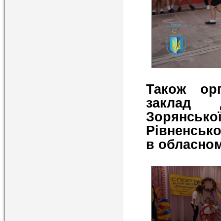
Також орг
заклад д
Зорянської
Рівненсько
в обласном