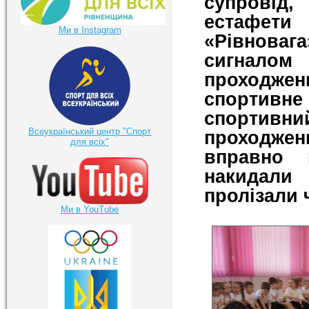
супровід,
естафети
Ми в Instagram
«Рівноваг
сигналом
проходже
спортивн
спортивн
Всеукраїнський центр "Спорт
проходжен
для всіх"
вправно 
накидали
пролізали 
Ми в YouTube