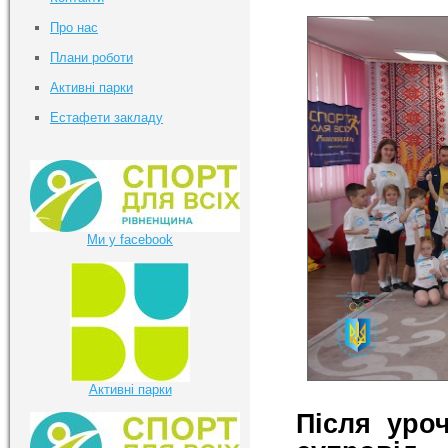
Про нас
Плани роботи
Активні парки
Естафети закладу
Ми у facebook
Активні парки
Після уро