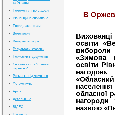
та України
Положення про заходи
В Оржеві
Рівненщина спортивна
Поради аматорам
Волонтери
Вихованці
Ветеранський рух
освіти «В
вибороли 
Результати змагань
«Зимова 
Нормативні документи
освіти Рів
Спортивна гра "Сімейні
перегони"
нагодою, 
Розминка від чемпіона
«Обласн
Фотоконкурс
населенн
Архів
обласної р
нагороди 
Детальніше
назвою «П
ВІДЕО
Контакти