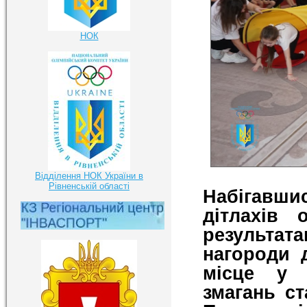
НОК
Відділення НОК України в
Рівненській області
Набігавши
дітлахів 
результат
нагороди 
місце у 
змагань с