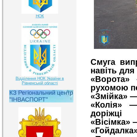
НОК
Смуга вип
навіть для
«Ворота» 
Відділення НОК України в
Рівненській області
рухомою п
«Змійка» 
«Колія» —
доріжці
«Вісімка» 
«Гойдалка»