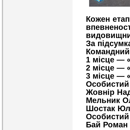
Кожен етап
впевненос
видовищни
За підсумк
Командний 
1 місце —
2 місце — 
3 місце — 
Особистий 
Жовнір На
Мельник О
Шостак Юл
Особистий 
Бай Роман