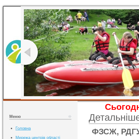
Сьогодн
Детальніш
Меню
Головна
ФЗСЖ, РДГУ,
Мережа центрів області