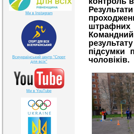
контроль в
Результа
Ми в Instagram
проходже
штрафних
Командний
результату
підсумки 
Всеукраїнський центр "Спорт
чоловіків.
для всіх"
Ми в YouTube