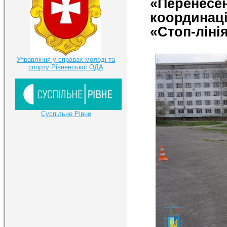
«Перенес
координаці
«Стоп-ліні
Управління у справах молоді та
спорту Рівненської ОДА
Суспільне Рівне