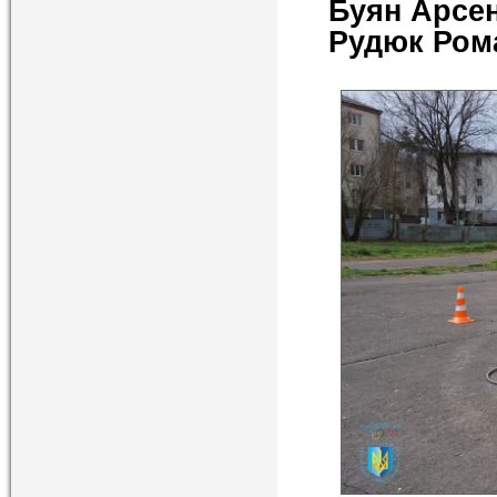
Буян Арсе
Рудюк Ром