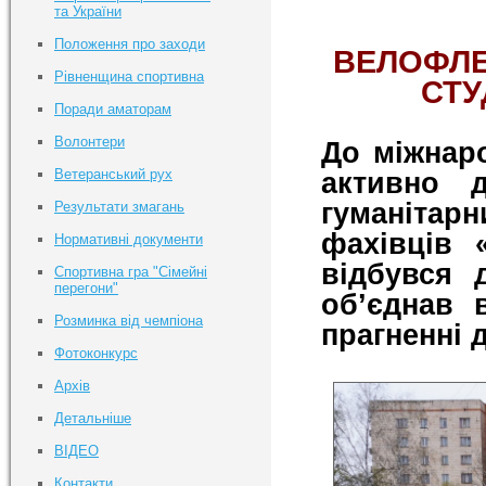
та України
Положення про заходи
ВЕЛОФЛЕ
Рівненщина спортивна
СТУ
Поради аматорам
Волонтери
До міжнаро
Ветеранський рух
активно 
гуманіта
Результати змагань
фахівців 
Нормативні документи
відбувся 
Спортивна гра "Сімейні
перегони"
об’єднав 
Розминка від чемпіона
прагненні 
Фотоконкурс
Архів
Детальніше
ВІДЕО
Контакти