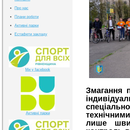
Про нас
Плани роботи
Активні парки
Естафети закладу
Ми у facebook
Змагання 
індивідуа
спеціаль
технічним
Активні парки
лише шви