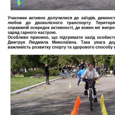
Учасники активно долучилися до заїздів, демонс
любов до двоколісного транспорту. Територ
справжній осередок активності, де кожен міг випр
заряд гарного настрою.
Особливо приємно, що підтримати захід особист
Дмитрук Людмила Миколаївна. Така увага дод
важливість розвитку спорту та здорового способу ж