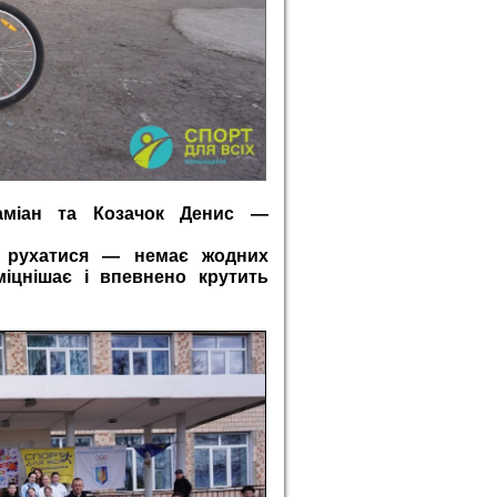
аміан та Козачок Денис —
я рухатися — немає жодних
міцнішає і впевнено крутить