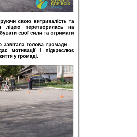
труючи свою витривалість та
ія ліцею перетворилась на
обувати свої сили та отримати
о завітала голова громади —
ає мотивації і підкреслює
иття у громаді.