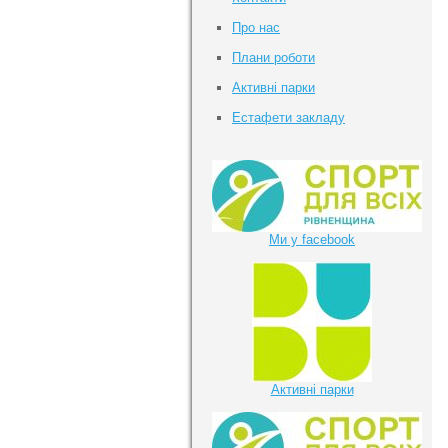
Про нас
Плани роботи
Активні парки
Естафети закладу
Ми у facebook
Активні парки