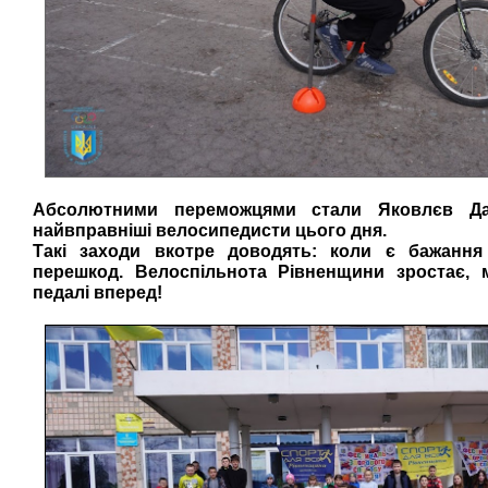
Абсолютними переможцями стали Яковлєв Д
найвправніші велосипедисти цього дня.
Такі заходи вкотре доводять: коли є бажанн
перешкод. Велоспільнота Рівненщини зростає, 
педалі вперед!