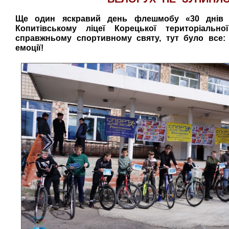
Ще один яскравий день флешмобу «30 днів н
Копитівському ліцеї Корецької територіально
справжньому спортивному святу, тут було все: р
емоції!