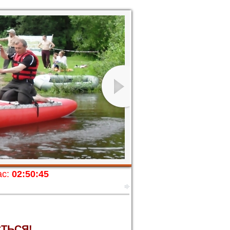
с:
02:50:46
ТЬСЯ!