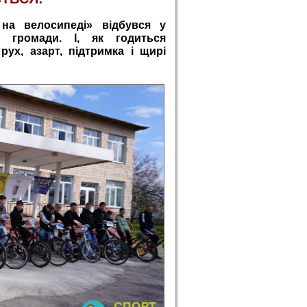
а велосипеді» відбувся у
ї громади. І, як годиться
ух, азарт, підтримка і щирі