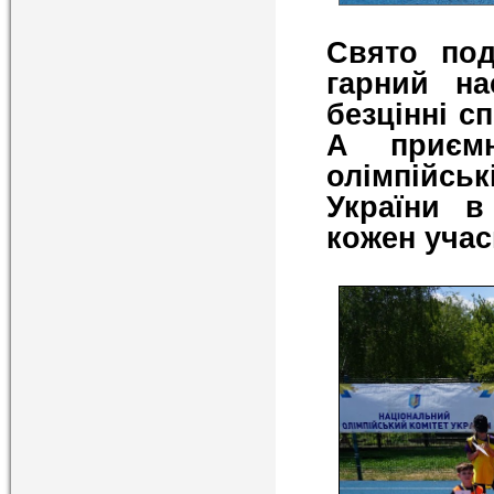
Свято под
гарний на
безцінні с
А приємн
олімпійс
України в
кожен учас