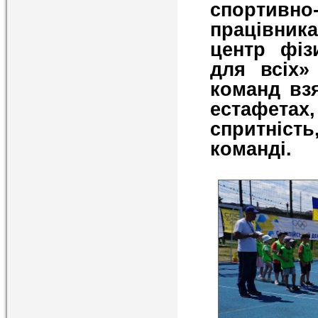
спортивн
працівник
центр фіз
для всіх»
команд вз
естафетах
спритність
команді.