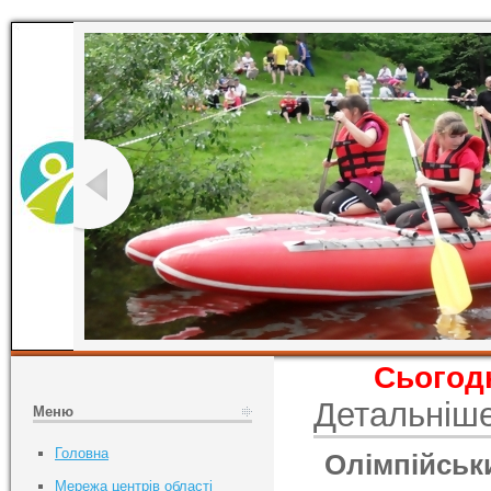
Сьогодн
Детальніш
Меню
Головна
Олімпійськи
Мережа центрів області