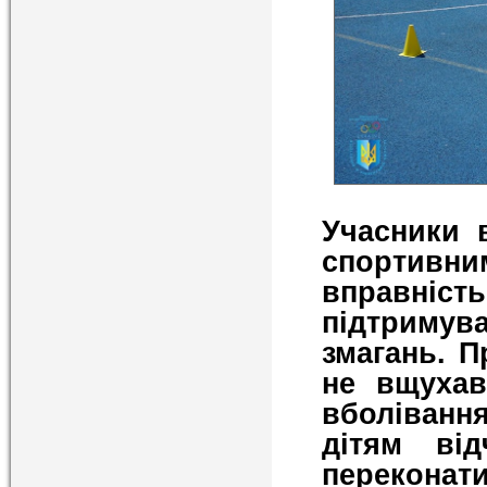
Учасники 
спортивн
вправніс
підтримув
змагань. П
не вщухав
вболіванн
дітям ві
перекона