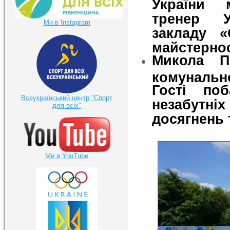
України 
тренер У
Ми в Instagram
закладу 
майстернос
Микола П
комунально
Гості по
Всеукраїнський центр "Спорт
незабутні
для всіх"
досягнень 
Ми в YouTube