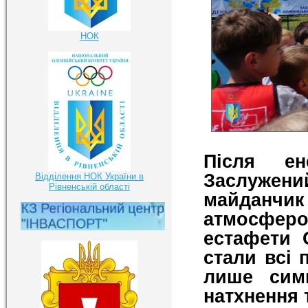
НОК
Після ен
Заслужени
Відділення НОК України в
Рівненській області
майдан
атмосфер
естафети 
стали всі 
лише сим
натхнення т