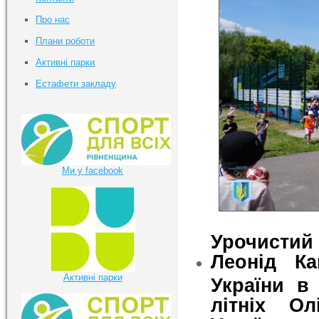
Про нас
Плани роботи
Активні парки
Естафети закладу
Ми у facebook
Урочистий 
Леонід К
Активні парки
України в 
літніх Ол