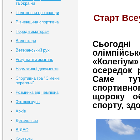
та України
Положення про заходи
Старт Все
Рівненщина спортивна
Поради аматорам
Волонтери
Сьогодні
Ветеранський рух
олімпійс
«Колегіу
Результати змагань
осередок р
Нормативні документи
Саме тут
Спортивна гра "Сімейні
перегони"
спортивно
Розминка від чемпіона
щороку о
Фотоконкурс
спорту, зд
Архів
Детальніше
ВІДЕО
Контакти