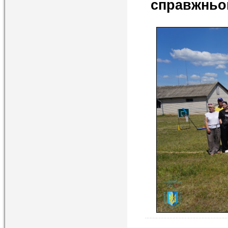
справжньог