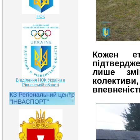
НОК
Кожен е
підтвердже
лише змі
колективи,
Відділення НОК України в
Рівненській області
впевненіст