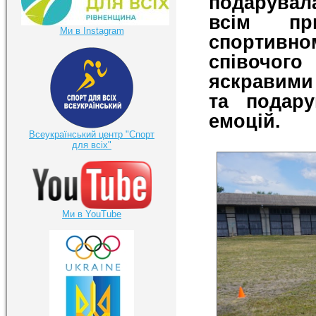
подарувала
всім при
Ми в Instagram
спортивно
співочого
яскравими
та подар
емоцій.
Всеукраїнський центр "Спорт
для всіх"
Ми в YouTube