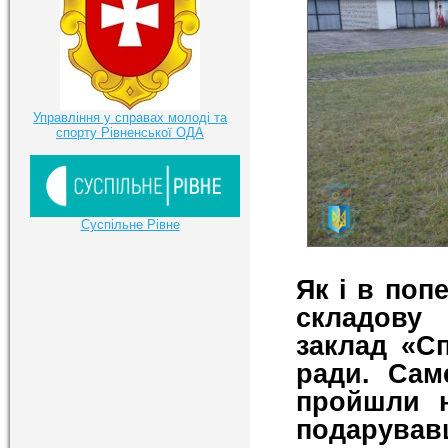
Управління у справах молоді та
спорту Рівненської ОДА
Суспільне Рівне
Як і в поп
складову
заклад «Сп
ради. Сам
пройшли н
подарув