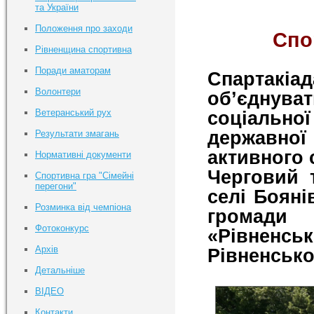
та України
Положення про заходи
Спо
Рівненщина спортивна
Поради аматорам
Спартакіа
Волонтери
об’єднуват
Ветеранський рух
соціально
державно
Результати змагань
активного 
Нормативні документи
Черговий 
Спортивна гра "Сімейні
перегони"
селі Бояні
Розминка від чемпіона
громади 
Фотоконкурс
«Рівненсь
Архів
Рівненсько
Детальніше
ВІДЕО
Контакти