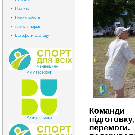
Про нас
Плани роботи
Активні парки
Естафети закладу
Ми у facebook
Команди
підготовк
Активні парки
перемог