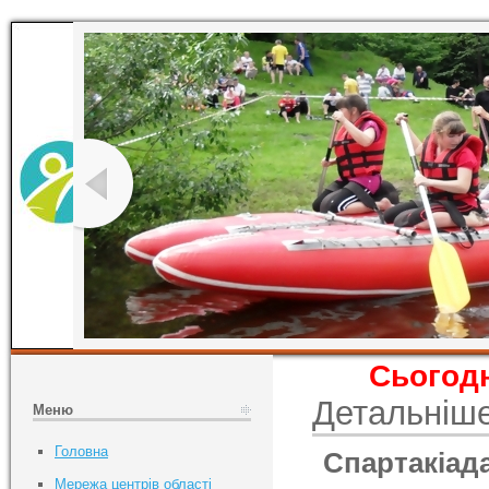
Сьогодн
Детальніш
Меню
Головна
Спартакіада
Мережа центрів області