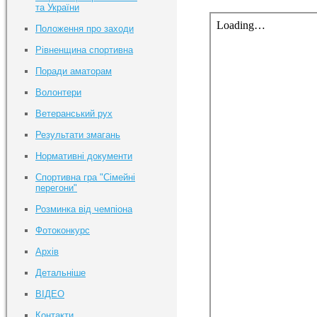
та України
Положення про заходи
Рівненщина спортивна
Поради аматорам
Волонтери
Ветеранський рух
Результати змагань
Нормативні документи
Спортивна гра "Сімейні
перегони"
Розминка від чемпіона
Фотоконкурс
Архів
Детальніше
ВІДЕО
Контакти