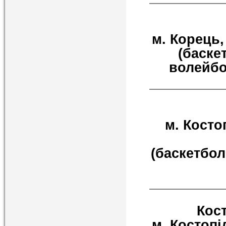
м. Корець, 
(баске
волейбо
м. Косто
(баскетбол
Кос
м. Костопі