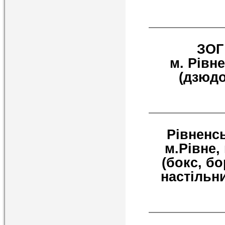
ЗОГ
м. Рівне
(дзюдо
Рівненс
м.Рівне, 
(бокс, б
настільн