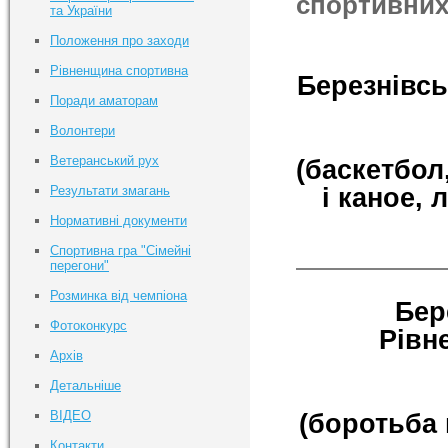
спортивних 
та України
Положення про заходи
Рівненщина спортивна
Березнівсь
Поради аматорам
Волонтери
Ветеранський рух
(баскетбол
і каное, 
Результати змагань
Нормативні документи
Спортивна гра "Сімейні
перегони"
Розминка від чемпіона
Бер
Фотоконкурс
Рівн
Архів
Детальніше
ВІДЕО
(боротьба 
Контакти