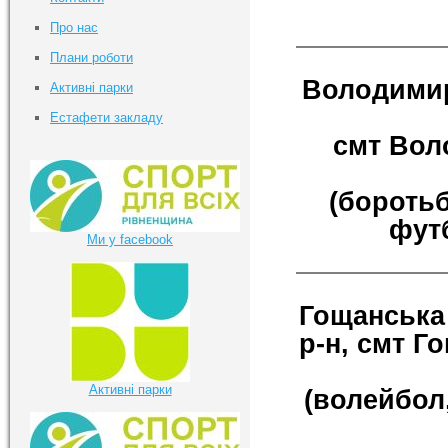
Про нас
Плани роботи
Володимир
Активні парки
Естафети закладу
смт Воло
(боротьб
футб
Ми у facebook
Гощанська
р-н, смт Го
Активні парки
(волейбол