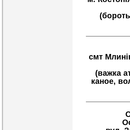
(бороть
смт Млинів
(важка а
каное, во
О