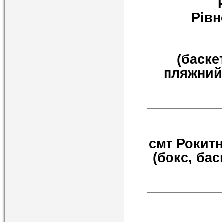
Рівн
(баске
пляжний,
смт Рокитне
(бокс, ба