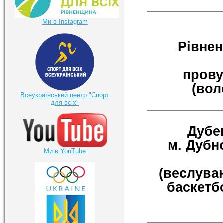
Ми в Instagram
Рівнен
прову
(вол
Всеукраїнський центр "Спорт
для всіх"
Дубе
м. Дубно
Ми в YouTube
(веслуван
баскетб