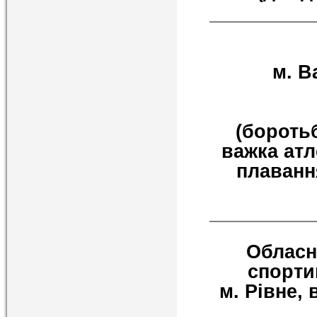
м. В
(боротьб
важка атл
плавання
Обласн
спорти
м. Рівне, в