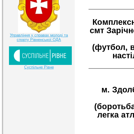
Комплексн
смт Зарічн
Управління у справах молоді та
спорту Рівненської ОДА
(футбол, 
насті
Суспільне Рівне
м. Здол
(боротьба
легка ат