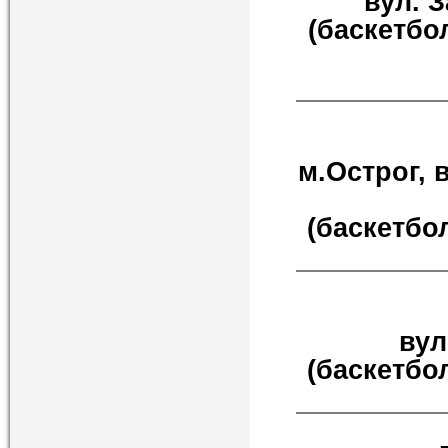
вул. З
(баскетбо
м.Острог, в
(баскетбо
вул.
(баскетбол