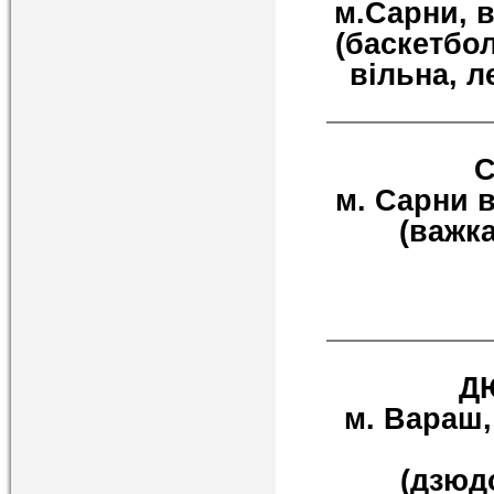
м.Сарни, в
(баскетбо
вільна, л
С
м. Сарни в
(важка
ДЮ
м. Вараш,
(дзюд