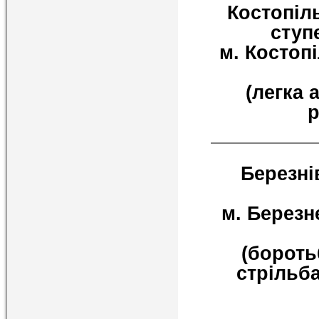
Костопіль
ступ
м. Костопі
(легка 
р
Березні
м. Березне
(бороть
стрільба