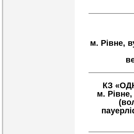
м. Рівне, 
ве
КЗ «ОД
м. Рівне,
(вол
пауерлі