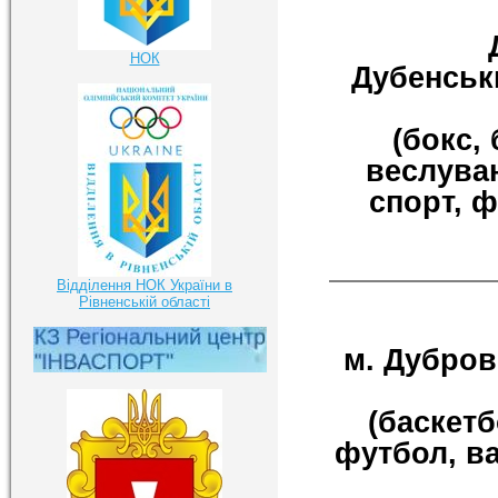
НОК
Дубенськи
(бокс,
веслуван
спорт, ф
Відділення НОК України в
Рівненській області
м. Дуброви
(баскетб
футбол, ва