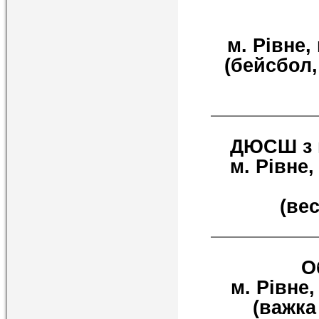
м. Рівне,
(бейсбол,
ДЮСШ з в
м. Рівне, 
(ве
О
м. Рівне,
(важка